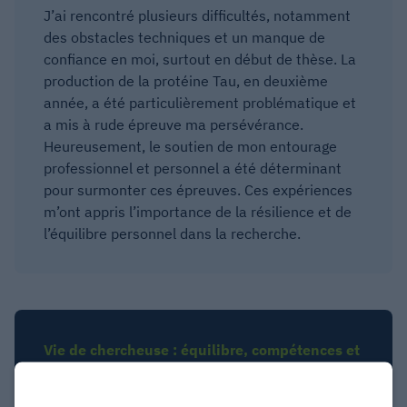
J’ai rencontré plusieurs difficultés, notamment
des obstacles techniques et un manque de
confiance en moi, surtout en début de thèse. La
production de la protéine Tau, en deuxième
année, a été particulièrement problématique et
a mis à rude épreuve ma persévérance.
Heureusement, le soutien de mon entourage
professionnel et personnel a été déterminant
pour surmonter ces épreuves. Ces expériences
m’ont appris l’importance de la résilience et de
l’équilibre personnel dans la recherche.
Vie de chercheuse : équilibre, compétences et
conseils