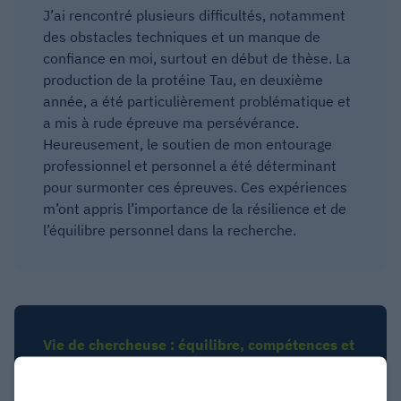
J’ai rencontré plusieurs difficultés, notamment
des obstacles techniques et un manque de
confiance en moi, surtout en début de thèse. La
production de la protéine Tau, en deuxième
année, a été particulièrement problématique et
a mis à rude épreuve ma persévérance.
Heureusement, le soutien de mon entourage
professionnel et personnel a été déterminant
pour surmonter ces épreuves. Ces expériences
m’ont appris l’importance de la résilience et de
l’équilibre personnel dans la recherche.
Vie de chercheuse : équilibre, compétences et
conseils