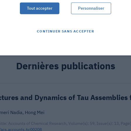
Tout accepter
Personnaliser
CONTINUER SANS ACCEPTER
Dernières publications
ctures and Dynamics of Tau Assemblies
meri Nadia, Hong Mei
title: Accounts of Chemical Research, Volume(s): 59, Issue(s): 13, Page
/acs.accounts.6c00208