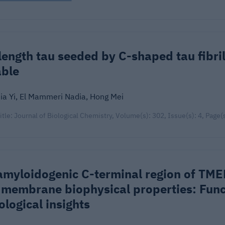
-length tau seeded by C-shaped tau fibri
able
ia Yi, El Mammeri Nadia, Hong Mei
title: Journal of Biological Chemistry, Volume(s): 302, Issue(s): 4, Page
amyloidogenic C-terminal region of T
d membrane biophysical properties: Func
ological insights