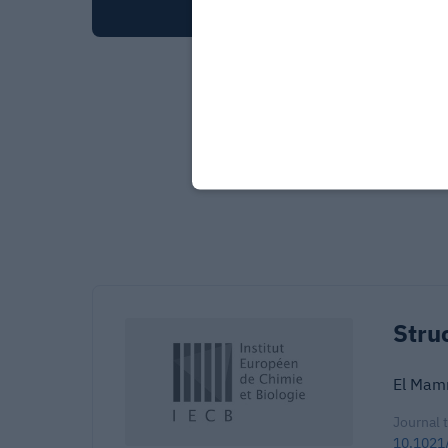
Stru
El Mam
Journal 
10.1021