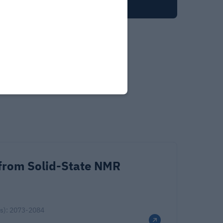
 from Solid-State NMR
(s): 2073-2084