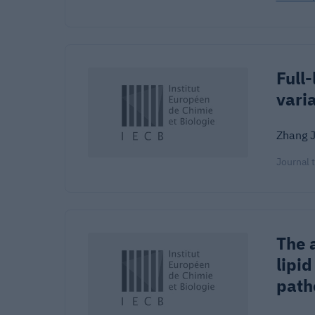
Full
vari
Zhang J
Journal 
The 
lipi
path