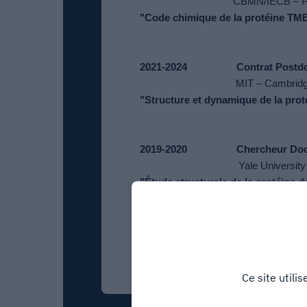
CBMN/IECB – Pe
"Code chimique de la protéine TME
2021-2024
Contrat P
ostd
MIT – Cambridg
"Structure et dynamique de la prot
2019-2020
Chercheur Doct
Yale University
"Étude structurale de la protéine d
2017-2020
Doctorat – Eco
“Études structurales d'assemblage
Ce site utili