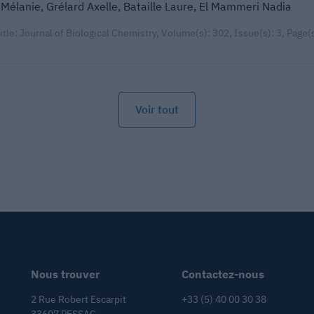
Mélanie, Grélard Axelle, Bataille Laure, El Mammeri Nadia
title: Journal of Biological Chemistry, Volume(s): 302, Issue(s): 3, Page
Voir tout
Nous trouver
Contactez-nous
2 Rue Robert Escarpit
+33 (5) 40 00 30 38