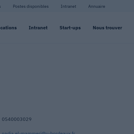
s
Postes disponibles
Intranet
Annuaire
cations
Intranet
Start-ups
Nous trouver
0540003029
nadia.el-mammeri@u-bordeaux.fr