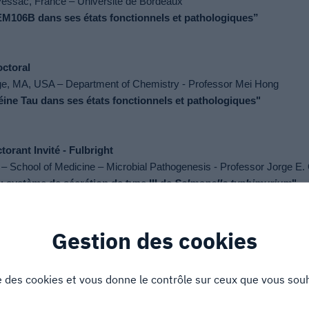
ssac, France – Université de Bordeaux
M106B dans ses états fonctionnels et pathologiques”
octoral
e, MA, USA – Department of Chemistry -
Professor Mei Hong
éine Tau dans ses états fonctionnels et pathologiques"
orant Invité - Fulbright
 – School of Medicine – Microbial Pathogenesis -
Professor Jorge E.
u système de sécrétion de type III de
Salmonella typhimurium
"
Gestion des cookies
le doctorale des sciences chimiques
s supramoléculaires à l'aide de la RMN des solides”
se des cookies et vous donne le contrôle sur ceux que vous souh