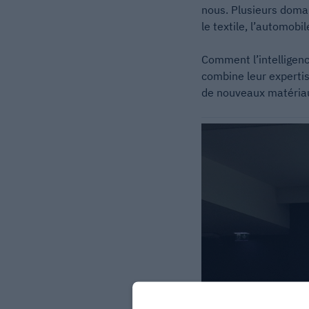
nous. Plusieurs doma
le textile, l’automobi
Comment l’intelligenc
combine leur expertis
de nouveaux matéria