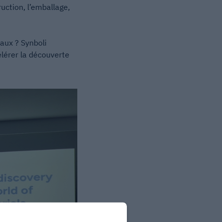
ction, l’emballage,
aux ? Synboli
élérer la découverte