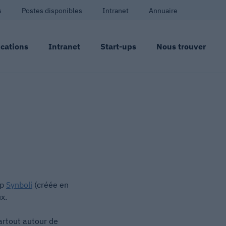
s
Postes disponibles
Intranet
Annuaire
cations
Intranet
Start-ups
Nous trouver
up
Synboli
(créée en
x.
artout autour de