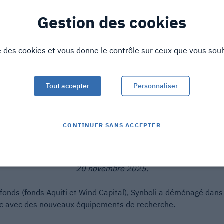
Gestion des cookies
se des cookies et vous donne le contrôle sur ceux que vous souh
Tout accepter
Personnaliser
CONTINUER SANS ACCEPTER
un des co-fondateurs a présenté Synboli au cours d’un séminai
20 novembre 2025.
fonds (fonds Aquiti et Wind Capital), Synboli a déménagé dan
ac avec des nouveaux équipements de recherche.