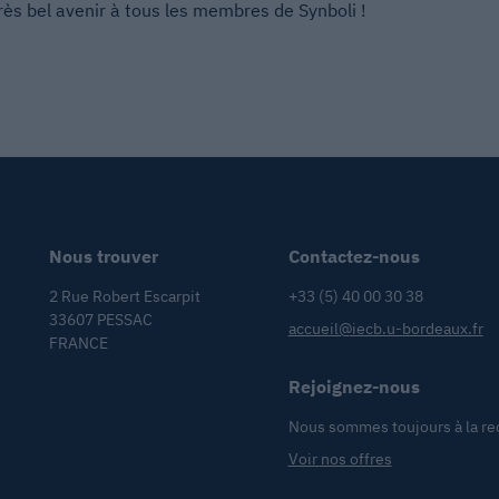
ès bel avenir à tous les membres de Synboli !
Nous trouver
Contactez-nous
2 Rue Robert Escarpit
+33 (5) 40 00 30 38
33607 PESSAC
accueil@iecb.u-bordeaux.fr
FRANCE
Rejoignez-nous
Nous sommes toujours à la re
Voir nos offres