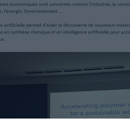
ines économiques sont concernés comme l’industrie, la constru
le, l’énergie, l’environnement …
e artificielle permet d’aider la découverte de nouveaux matéri
e en synthèse chimique et en intelligence artificielle pour acc
ux.