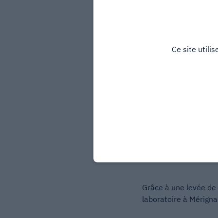
Ce site utili
Mathieu Pucheault, l’
Grâce à une levée de 
laboratoire à Mérign