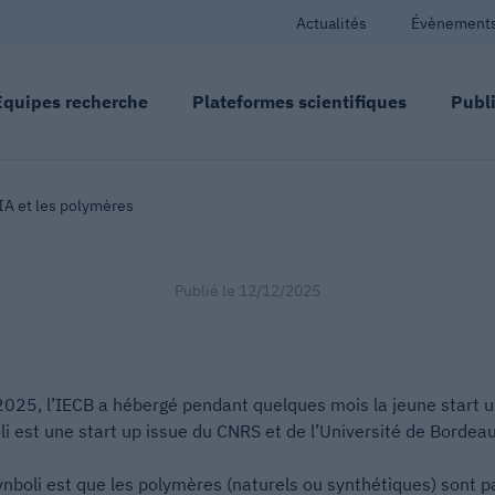
Actualités
Évènement
Équipes recherche
Plateformes scientifiques
Publi
’IA et les polymères
Publié le
12/12/2025
2025, l’IECB a hébergé pendant quelques mois la jeune start 
i est une start up issue du CNRS et de l’Université de Bordeau
ynboli est que les polymères (naturels ou synthétiques) sont p