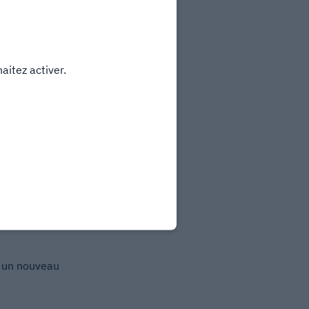
aitez activer.
re interne à l’IECB le
s un nouveau